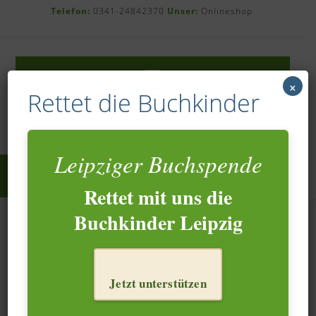
Skip
Telefon:
0341-24842370
Unser:
Onlineshop
to
content
×
Rettet die Buchkinder
Leipziger Buchspende
Rettet mit uns die
Buchkinder Leipzig
Viele, Viele Bücher – noch
nicht richtig angekommen –
aber schon angesehen!
Jetzt unterstützen
Posted on
20. März 2026
by
Herbert