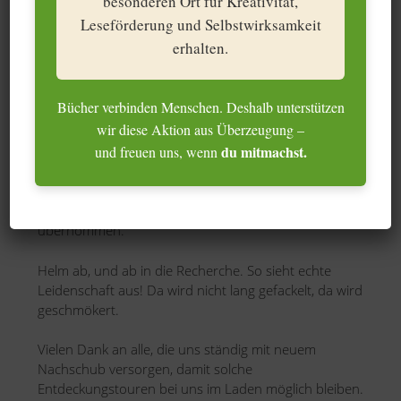
besonderen Ort für Kreativität,
Leseförderung und Selbstwirksamkeit
erhalten.
Qualitätskontrolle auf
Augenhöhe
Bücher verbinden Menschen. Deshalb unterstützen
wir diese Aktion aus Überzeugung –
du mitmachst.
und freuen uns, wenn
Verstärkung gesucht? Gefunden! Während wir im
Central W33
noch überlegen, in welches Regal die
neuen Spenden kommen, hat unsere jüngste
Stammkundin schon längst das Kommando
übernommen.
Helm ab, und ab in die Recherche. So sieht echte
Leidenschaft aus! Da wird nicht lang gefackelt, da wird
geschmökert.
Vielen Dank an alle, die uns ständig mit neuem
Nachschub versorgen, damit solche
Entdeckungstouren bei uns im Laden möglich bleiben.