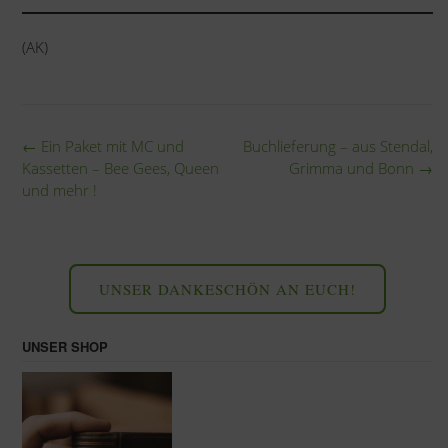
(AK)
Post
←
Ein Paket mit MC und
Buchlieferung – aus Stendal,
navigation
Kassetten – Bee Gees, Queen
Grimma und Bonn
→
und mehr !
UNSER DANKESCHÖN AN EUCH!
UNSER SHOP