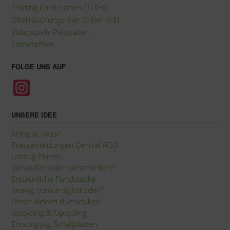
Trading Card Games (TCGs)
Überraschungs-Eier Ü-Eier Ü-Ei
Videospiele Playstation
Zeitschriften
FOLGE UNS AUF
In
st
a
UNSERE IDEE
gr
Antiqua…was?
Pressemeldungen Central W33
a
Umzug Planen
m
Verkaufen oder Verschenken?
Erstaunliche Fundstücke
analog contra digital oder?
Unser kleines Buchlexikon
Upcycling
&
Upcycling
Entsorgung Schallplatten