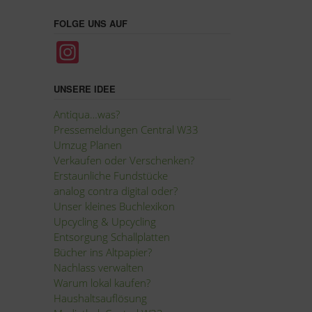
FOLGE UNS AUF
In
st
a
UNSERE IDEE
gr
Antiqua…was?
Pressemeldungen Central W33
a
Umzug Planen
m
Verkaufen oder Verschenken?
Erstaunliche Fundstücke
analog contra digital oder?
Unser kleines Buchlexikon
Upcycling
&
Upcycling
Entsorgung Schallplatten
Bücher ins Altpapier?
Nachlass verwalten
Warum lokal kaufen?
Haushaltsauflösung