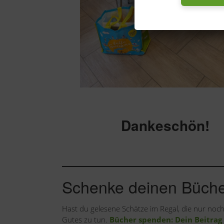
Dankeschön!
Schenke deinen Büche
Hast du gelesene Schätze im Regal, die nur noch 
Gutes zu tun.
Bücher spenden: Dein Beitrag