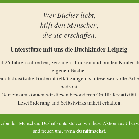
Wer Bücher liebt,
ine Tasche voller Taschenbüche
hilft den Menschen,
die sie erschaffen.
Unterstütze mit uns die Buchkinder Leipzig.
it 25 Jahren schreiben, zeichnen, drucken und binden Kinder i
eigenen Bücher.
urch drastische Fördermittelkürzungen ist diese wertvolle Arbe
bedroht.
Gemeinsam können wir diesen besonderen Ort für Kreativität,
Leseförderung und Selbstwirksamkeit erhalten.
Vielen Dank an Dirk und
den Absender aus Wurzen
erbinden Menschen. Deshalb unterstützen wir diese Aktion aus Über
du mitmachst.
und freuen uns, wenn