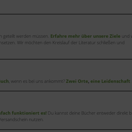
n geteilt werden müssen.
Erfahre mehr über unsere Ziele
und 
nsetzen. Wir möchten den Kreislauf der Literatur schließen und
Buch
, wenn es bei uns ankommt?
Zwei Orte
,
eine Leidenschaft
nfach funktioniert es!
Du kannst deine Bücher entweder direkt b
Versandschein nutzen.