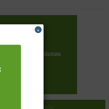
×
g
?
WER STECKT DAHINTER?