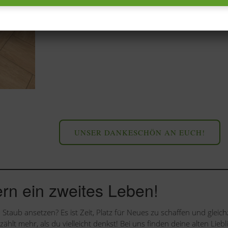
UNSER DANKESCHÖN AN EUCH!
rn ein zweites Leben!
Staub ansetzen? Es ist Zeit, Platz für Neues zu schaffen und gleichz
zählt mehr, als du vielleicht denkst! Bei uns finden deine alten Liebl