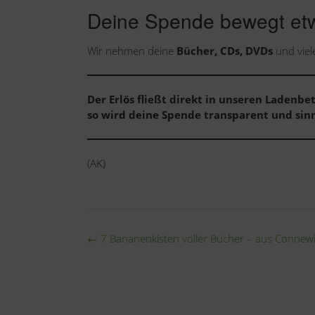
Deine Spende bewegt et
Wir nehmen deine
Bücher, CDs, DVDs
und viele
Der Erlös fließt direkt in unseren Ladenbet
so wird deine Spende transparent und sinn
(AK)
Post
←
7 Bananenkisten voller Bücher – aus Connewi
navigation