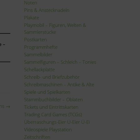
Noten
Pins & Anstecknadeln
Plakate
Playmobil – Figuren, Welten &
Sammlerstücke
Postkarten
e –
Programmhefte
Sammelbilder
Sammelfiguren – Schleich – Tonies
Schellackplatte
Schreib- und Briefzubehör
Schreibmaschinen – Antike & Alte
Spiele und Spielkarten
Stammbuchbilder – Oblaten
uns
→
Tickets und Eintrittskarten
Trading Card Games (TCGs)
Überraschungs-Eier Ü-Eier Ü-Ei
Videospiele Playstation
Zeitschriften