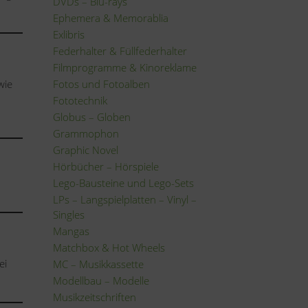
DVDs – Blu-rays
Ephemera & Memorablia
Exlibris
Federhalter & Füllfederhalter
Filmprogramme & Kinoreklame
wie
Fotos und Fotoalben
Fototechnik
Globus – Globen
Grammophon
Graphic Novel
Hörbücher – Hörspiele
Lego-Bausteine und Lego-Sets
LPs – Langspielplatten – Vinyl –
Singles
Mangas
Matchbox & Hot Wheels
ei
MC – Musikkassette
Modellbau – Modelle
Musikzeitschriften