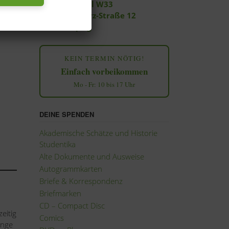
Filiale Central W33
Georg-Schwarz-Straße 12
04177 Leipzig
KEIN TERMIN NÖTIG!
Einfach vorbeikommen
Mo - Fr: 10 bis 17 Uhr
DEINE SPENDEN
Akademische Schätze und Historie
Studentika
Alte Dokumente und Ausweise
Autogrammkarten
Briefe & Korrespondenz
Briefmarken
CD – Compact Disc
eitig
Comics
inge