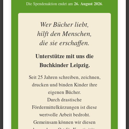
26. August 2026
Die Spendenaktion endet am
.
Wer Bücher liebt,
hilft den Menschen,
*KI generierte Bilde
die sie erschaffen.
Unterstütze mit uns die
Buchkinder Leipzig.
Deine Schätze in guten
Seit 25 Jahren schreiben, zeichnen,
Händen: Schenke
drucken und binden Kinder ihre
eigenen Bücher.
Erinnerungen ein neues
Durch drastische
Leben
Fördermittelkürzungen ist diese
wertvolle Arbeit bedroht.
Nachlass verwalten &
Gemeinsam können wir diesen
bewahren