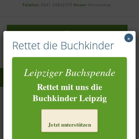
Skip
Telefon:
0341-24842370
Unser:
Onlineshop
to
content
×
Rettet die Buchkinder
Leipziger Buchspende
Rettet mit uns die
Buchkinder Leipzig
Richtig Nachlass verwalten
Jetzt unterstützen