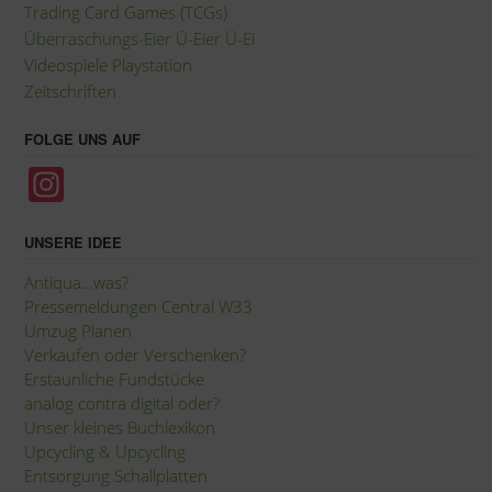
Trading Card Games (TCGs)
Überraschungs-Eier Ü-Eier Ü-Ei
Videospiele Playstation
Zeitschriften
FOLGE UNS AUF
In
st
a
UNSERE IDEE
gr
Antiqua…was?
Pressemeldungen Central W33
a
Umzug Planen
m
Verkaufen oder Verschenken?
Erstaunliche Fundstücke
analog contra digital oder?
Unser kleines Buchlexikon
Upcycling
&
Upcycling
Entsorgung Schallplatten