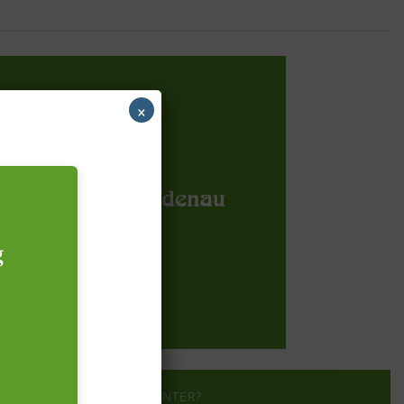
×
g
?
WER STECKT DAHINTER?