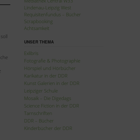
Mediathek Central W33
Lindenau-Leipzig West
Requisitenfundus – Bücher
Scrapbooking
Achtsamkeit
soll
UNSER THEMA
Exlibris
iche
Fotografie
&
Photographie
Hörspiel und Hörbücher
z
Karikatur in der DDR
Kunst Galerien in der DDR
Leipziger Schule
Mosaik – Die Digedags
Science Fiction in der DDR
Tarnschriften
DDR – Bücher
Kinderbücher der DDR