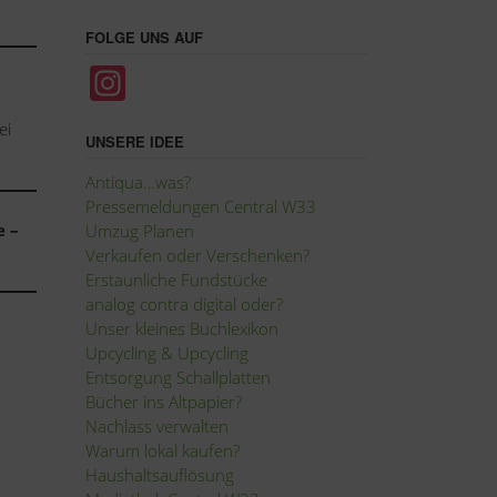
FOLGE UNS AUF
In
st
ei
a
UNSERE IDEE
gr
Antiqua…was?
Pressemeldungen Central W33
a
e –
Umzug Planen
m
Verkaufen oder Verschenken?
Erstaunliche Fundstücke
analog contra digital oder?
Unser kleines Buchlexikon
Upcycling
&
Upcycling
Entsorgung Schallplatten
Bücher ins Altpapier?
Nachlass verwalten
Warum lokal kaufen?
Haushaltsauflösung