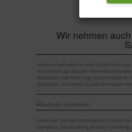
Wir nehmen auch
S
Moderne Sammelkarten sind stabile Karten aus K
Sie stammen aus aktuellen Sammelkartenspielen 
Spielwelten. Jede Karte zeigt typischerweise ein 
Spielobjekt, und enthält zusätzliche Angaben wi
Neben den Standardkarten gibt es limitierte Son
Exemplare. Die Gestaltung ist meist hochwertig