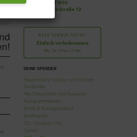
Filiale Central W33
Georg-Schwarz-Straße 12
04177 Leipzig
Bilder
und
KEIN TERMIN NÖTIG!
en!
Einfach vorbeikommen
Mo - Fr: 10 bis 17 Uhr
cm.
DEINE SPENDEN
Akademische Schätze und Historie
Studentika
Alte Dokumente und Ausweise
Autogrammkarten
Briefe & Korrespondenz
Briefmarken
CD – Compact Disc
Comics
ns.