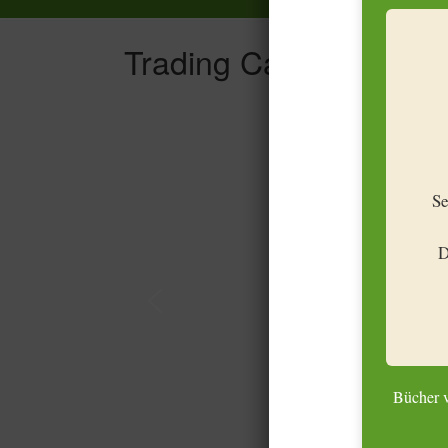
Trading Card Games 
Se
D
Bücher v