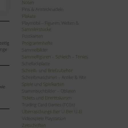
Noten
Pins & Anstecknadeln
Plakate
Playmobil – Figuren, Welten &
Sammlerstücke
Postkarten
eitig
Programmhefte
inge
Sammelbilder
Sammelfiguren – Schleich – Tonies
Schellackplatte
Schreib- und Briefzubehör
Schreibmaschinen – Antike & Alte
Spiele und Spielkarten
wie
Stammbuchbilder – Oblaten
Tickets und Eintrittskarten
Trading Card Games (TCGs)
Überraschungs-Eier Ü-Eier Ü-Ei
Videospiele Playstation
Zeitschriften