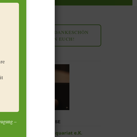
UNSER DANKESCHÖN
AN EUCH!
UNSER SHOP
hre
it
zeugung –
UNSERE ADRESSE
Leipziger Antiquariat e.K.