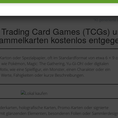
*KI generierte 
 Trading Card Games (TCGs) 
ammelkarten kostenlos entgeg
arton oder Spezialpapier, oft im Standardformat von etwa 6 × 9 
wie Pokémon, Magic: The Gathering, Yu-Gi-Oh! oder digitalen
Motiv, wie eine Spielfigur, ein Monster, einen Charakter oder ein
e Werte, Fähigkeiten oder kurze Beschreibungen.
derkarten, holografische Karten, Promo-Karten oder signierte
, mit glänzenden Elementen, besonderen Folien oder Sammlerdesig