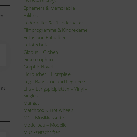
DVDs – Blu-rays
Ephemera & Memorablia
Exlibris
en
Federhalter & Füllfederhalter
Filmprogramme & Kinoreklame
Fotos und Fotoalben
Fototechnik
Globus – Globen
Grammophon
Graphic Novel
Hörbücher – Hörspiele
Lego-Bausteine und Lego-Sets
rt,
LPs – Langspielplatten – Vinyl –
Singles
Mangas
Matchbox & Hot Wheels
MC – Musikkassette
Modellbau – Modelle
Musikzeitschriften