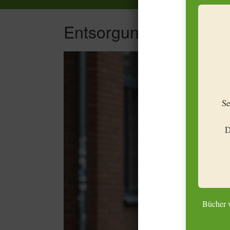
Entsorgung Schallplat
Se
D
Bücher v