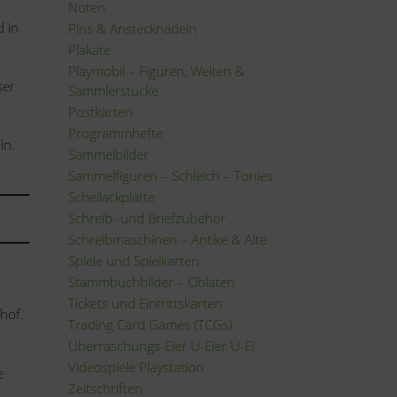
Noten
d in
Pins & Anstecknadeln
Plakate
Playmobil – Figuren, Welten &
ser
Sammlerstücke
Postkarten
Programmhefte
ln.
Sammelbilder
Sammelfiguren – Schleich – Tonies
Schellackplatte
Schreib- und Briefzubehör
Schreibmaschinen – Antike & Alte
Spiele und Spielkarten
Stammbuchbilder – Oblaten
Tickets und Eintrittskarten
fhof.
Trading Card Games (TCGs)
Überraschungs-Eier Ü-Eier Ü-Ei
Videospiele Playstation
e
Zeitschriften