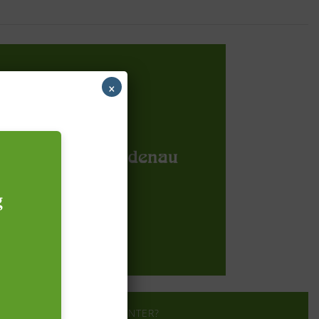
×
g
?
WER STECKT DAHINTER?