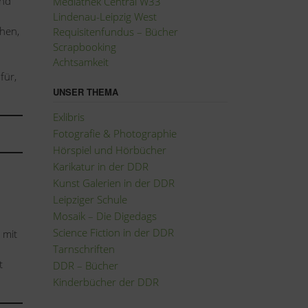
und
Mediathek Central W33
Lindenau-Leipzig West
hen,
Requisitenfundus – Bücher
Scrapbooking
Achtsamkeit
für,
UNSER THEMA
Exlibris
Fotografie
&
Photographie
Hörspiel und Hörbücher
Karikatur in der DDR
Kunst Galerien in der DDR
Leipziger Schule
Mosaik – Die Digedags
Science Fiction in der DDR
 mit
Tarnschriften
t
DDR – Bücher
Kinderbücher der DDR