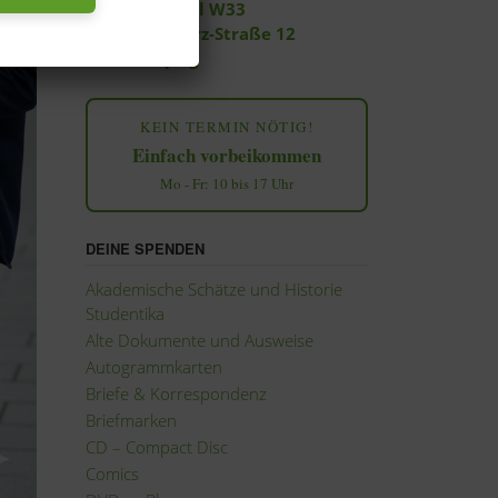
Filiale Central W33
Georg-Schwarz-Straße 12
04177 Leipzig
KEIN TERMIN NÖTIG!
Einfach vorbeikommen
Mo - Fr: 10 bis 17 Uhr
DEINE SPENDEN
Akademische Schätze und Historie
Studentika
Alte Dokumente und Ausweise
Autogrammkarten
Briefe & Korrespondenz
Briefmarken
CD – Compact Disc
Comics