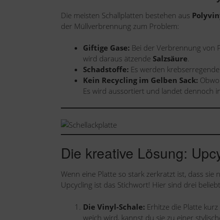
Die meisten Schallplatten bestehen aus
Polyvin
der Müllverbrennung zum Problem:
Giftige Gase:
Bei der Verbrennung von P
wird daraus ätzende
Salzsäure
.
Schadstoffe:
Es werden krebserregende S
Kein Recycling im Gelben Sack:
Obwohl
Es wird aussortiert und landet dennoch 
Die kreative Lösung: Upc
Wenn eine Platte so stark zerkratzt ist, dass sie
Upcycling ist das Stichwort! Hier sind drei belieb
Die Vinyl-Schale:
Erhitze die Platte kur
weich wird, kannst du sie zu einer stylis