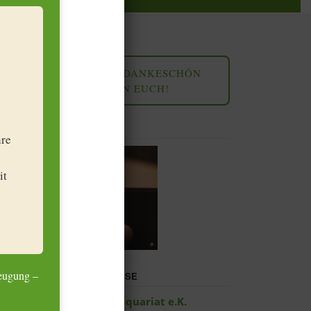
UNSER DANKESCHÖN
AN EUCH!
UNSER SHOP
hre
it
zeugung –
UNSERE ADRESSE
Leipziger Antiquariat e.K.