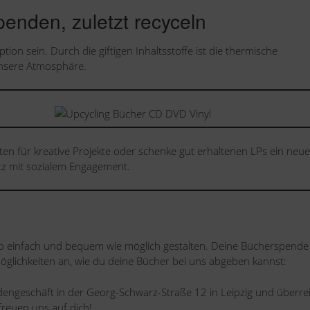
penden, zuletzt recyceln
tion sein. Durch die giftigen Inhaltsstoffe ist die thermische
unsere Atmosphäre.
ten für kreative Projekte oder schenke gut erhaltenen LPs ein neu
tz mit sozialem Engagement.
 einfach und bequem wie möglich gestalten. Deine Bücherspende 
Möglichkeiten an, wie du deine Bücher bei uns abgeben kannst:
dengeschäft in der Georg-Schwarz-Straße 12 in Leipzig und überre
freuen uns auf dich!