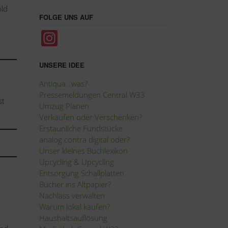
old
FOLGE UNS AUF
In
st
a
UNSERE IDEE
gr
Antiqua…was?
Pressemeldungen Central W33
a
st
Umzug Planen
m
Verkaufen oder Verschenken?
Erstaunliche Fundstücke
analog contra digital oder?
Unser kleines Buchlexikon
Upcycling
&
Upcycling
Entsorgung Schallplatten
Bücher ins Altpapier?
Nachlass verwalten
Warum lokal kaufen?
Haushaltsauflösung