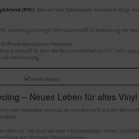
ylchlorid (PVC)
. Was auf dem Plattenspieler fantastisch klingt, wir
VC entsteht gasförmiger Chlorwasserstoff. In Verbindung mit Was
toffe wie Benz(a)pyren freigesetzt.
 es Kunststoff ist, kann die klassische Müllabfuhr PVC nicht recyce
in der Verbrennung.
ycling
– Neues Leben für altes Vinyl
 nicht mehr abspielbar ist, muss sie trotzdem nicht auf den Wertstof
te Ideen:
z im Ofen (ca. 100 Grad auf einer hitzebeständigen Form). Sobald si
chen Schale für Obst oder Schlüssel formen.