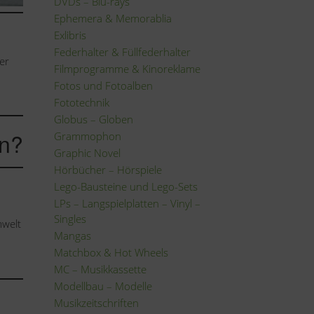
DVDs – Blu-rays
Ephemera & Memorablia
Exlibris
Federhalter & Füllfederhalter
der
Filmprogramme & Kinoreklame
Fotos und Fotoalben
Fototechnik
Globus – Globen
en?
Grammophon
Graphic Novel
Hörbücher – Hörspiele
Lego-Bausteine und Lego-Sets
LPs – Langspielplatten – Vinyl –
Singles
mwelt
Mangas
Matchbox & Hot Wheels
MC – Musikkassette
Modellbau – Modelle
Musikzeitschriften