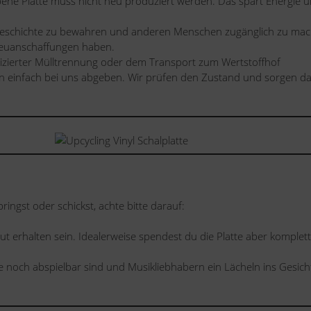
ene Platte muss nicht neu produziert werden. Das spart Energie 
kgeschichte zu bewahren und anderen Menschen zugänglich zu mac
e Neuanschaffungen haben.
lizierter Mülltrennung oder dem Transport zum Wertstoffhof
n einfach bei uns abgeben. Wir prüfen den Zustand und sorgen da
ringst oder schickst, achte bitte darauf:
ut erhalten sein. Idealerweise spendest du die Platte aber komplett
e noch abspielbar sind und Musikliebhabern ein Lächeln ins Gesich