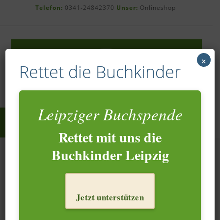
Skip
Telefon:
0341-24842370
Unser:
Onlineshop
to
content
×
Rettet die Buchkinder
Leipziger Buchspende
Rettet mit uns die
Buchkinder Leipzig
Upcycling Vinyl
Jetzt unterstützen